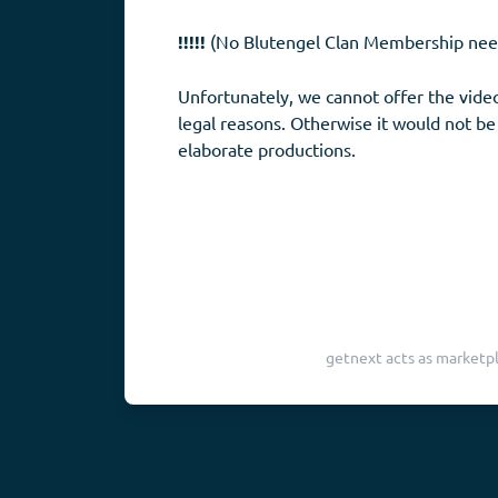
!!!!!
(No Blutengel Clan Membership ne
Unfortunately, we cannot offer the vid
legal reasons. Otherwise it would not be
elaborate productions.
getnext acts as marketpl