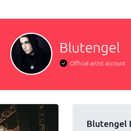
Blutengel
Official artist account
Blutengel 