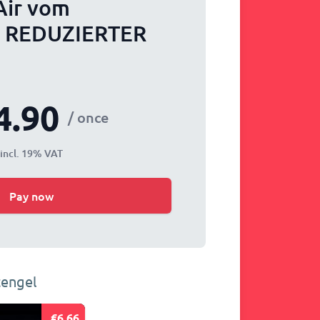
Air vom
2 REDUZIERTER
4.90
/ once
incl. 19% VAT
Pay now
tengel
€6.66