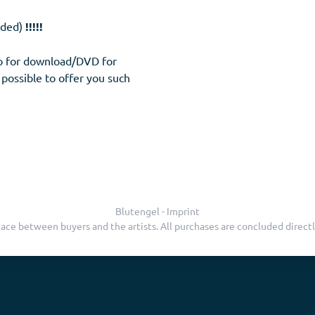
eded)
!!!!!
eo for download/DVD for
 possible to offer you such
Blutengel - Imprint
ace between buyers and the artists. All purchases are concluded direct