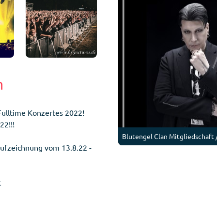
n
 Fulltime Konzertes 2022!
22!!!
Blutengel Clan Mitgliedschaft
taufzeichnung vom 13.8.22 -
t