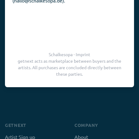
(hallo@schalkesopa.de).
Schalkesopa - Imprint
getnext acts as marketplace between buyers and the
artists. All purchases are concluded directly between
these parties.
GETNEXT
COMPANY
Artist Sign up
About