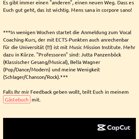
Es gibt immer einen "anderen", einen neuen Weg. Dass es
Euch gut geht, das ist wichtig. Mens sana in corpore sano!
Follow Allessa here!
***In wenigen Wochen startet die Anmeldung zum Vocal
Coaching-Kurs, der mit ECTS-Punkten auch anrechenbar
About
Posts
Guestbook
Shop
für die Universität (!!!) ist mit Music Mission Institute. Mehr
dazu in Kürze. "Professoren" sind: Jutta Panzenböck
(Klassischer Gesang/Musical), Bella Wagner
(Pop/Dance/Modern) und meine Wenigkeit
(Schlager/Chanson/Rock).***
Follow
Allessa
, and
immediately
Falls Ihr mir Feedback geben wollt, teilt Euch in meinem
Gästebuch
mit.
get access to all exclusive posts.
Sign up now