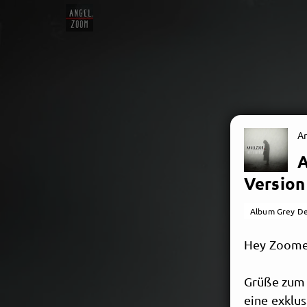
A
A
Version
Album Grey De
Hey Zoomer
Grüße zum 
eine exklu