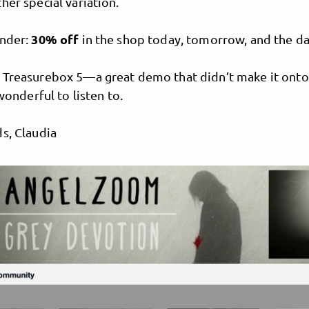
her special variation.
30% off
inder:
in the shop today, tomorrow, and the da
 Treasurebox 5—a great demo that didn’t make it onto
 wonderful to listen to.
s, Claudia