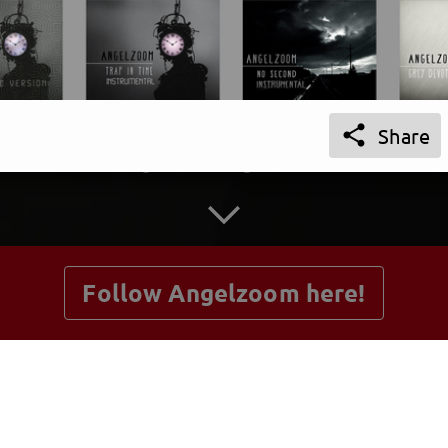

Share
getnext to Angelzoom
Follow Angelzoom here!
Posts
Guestbook
Shop