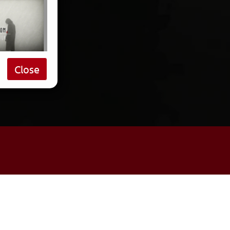
Close