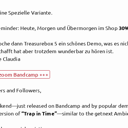
ine Spezielle Variante.
30%
Reminder: Heute, Morgen und Übermorgen im Shop
che dann Treasurebox 5 ein schönes Demo, was es nich
hafft hat aber trotzdem wunderbar zu hören ist.
e Claudia
Angelzoom
lzoom Bandcamp +++
ent - darkwave - angelic 
s and Followers,
kend—just released on Bandcamp and by popular dem
“Trap in Time”
ersion of
—similar to the getnext Ambi