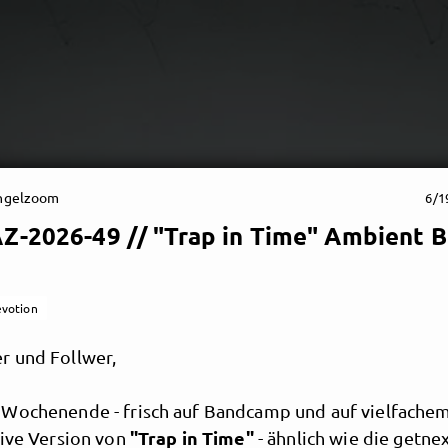
ngelzoom
6/1
Z-2026-49 // "Trap in Time" Ambient 
votion
 und Follwer,
Wochenende - frisch auf Bandcamp und auf vielfache
"Trap in Time"
sive Version von
- ähnlich wie die getn