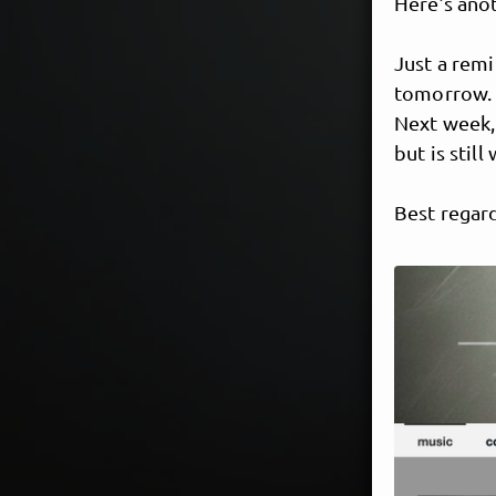
Here’s anot
Just a rem
tomorrow.
Next week,
but is still
Best regard