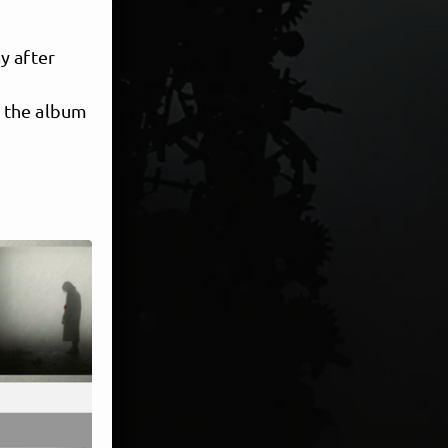
y after
 the album