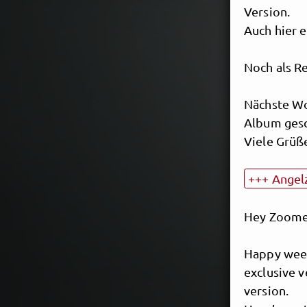
Version.
Auch hier e
Noch als 
Nächste Wo
Album gesc
Viele Grüß
+++ Ange
ambi
Hey Zoomer
Happy wee
exclusive v
version.