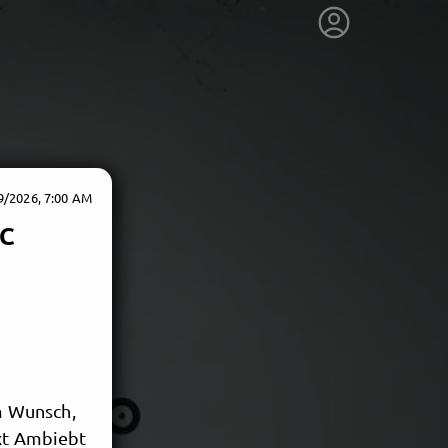
9/2026, 7:00 AM
BC
m Wunsch,
ext Ambiebt