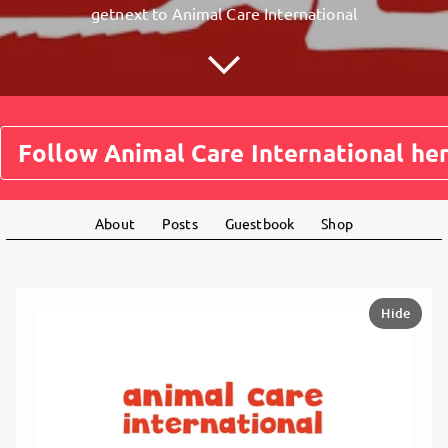
getnext to Animal Care International
Follow Animal Care International her
About
Posts
Guestbook
Shop
Hide