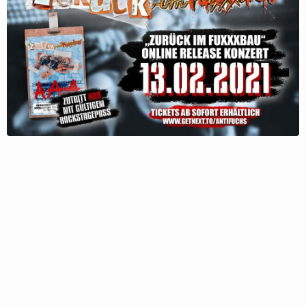
Follow Antifuchs here!
About
Posts
Guestbook
Shop
Follow
Antifuchs
, and
immediately
get access to all exclusive posts.
Sign up now