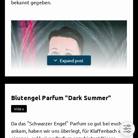
bekannt gegeben.
Play
8/1/2026, 8:42 AM
expand_more
Expand post

Share
4 comments
Video
Blutengel Parfum "Dark Summer"
Video
Da das "Schwarzer Engel" Parfum so gut bei euch
ankam, haben wir uns überlegt, für Klaffenbach ein
Play