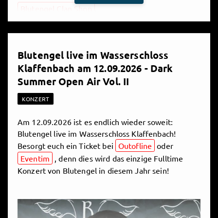
Blutengel Clan Shop
.
Wenn du NOCH MEHR Blutengel willst, kannst du
auch ein
Mitglied
im Blutengel Clan werden. Nicht
Blutengel live im Wasserschloss
teuer und jederzeit kündbar ;-). Als Mitglied
Klaffenbach am 12.09.2026 - Dark
bekommst du einen
Blutengel Clan
Summer Open Air Vol. II
Mitgliedspass
, sowie eine
personalisierte
Nummer
, die du zum Beispiel für Gewinnspiele
KONZERT
benötigst. Außerdem erhältst du zu deinem
Geburtstag eine personalisierte, unterschriebene
Am 12.09.2026 ist es endlich wieder soweit:
Autogrammkarte und nach 6 Monaten
Blutengel live im Wasserschloss Klaffenbach!
Mitgliedschaft ein exklusives Blutengel Clan
Besorgt euch ein Ticket bei
Outofline
oder
Schlüsselband.
Eventim
, denn dies wird das einzige Fulltime
Konzert von Blutengel in diesem Jahr sein!
Natürlich gibt es auch zahlreiche Inhalte, auf die du
auch ohne Abo zugreifen kannst:
Frei für Follower
. Einfach draufklicken und anschauen/anhören!