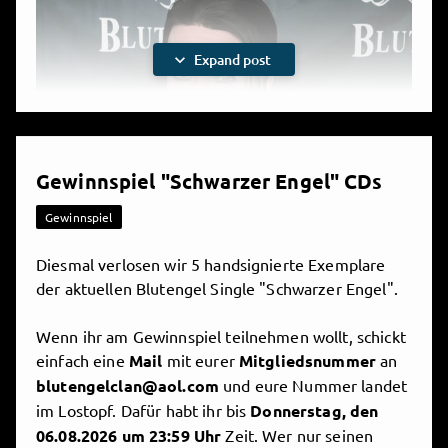
Ich würde mich freuen, dich öfter im Blutengel Clan
zu sehen und vielleicht sogar mal mit dir in unserer
Community in der Rubrik
"Fragt Chris"
zu
expand_more
Expand post
schreiben! :-)
Viel Spaß mit meinen Inhalten.
Gewinnspiel "Schwarzer Engel" CDs
Gewinnspiel
Diesmal verlosen wir 5 handsignierte Exemplare
der aktuellen Blutengel Single "Schwarzer Engel".
Play
Wenn ihr am Gewinnspiel teilnehmen wollt, schickt
einfach eine
Mail
mit eurer
Mitgliedsnummer
an
blutengelclan@aol.com
und eure Nummer landet
Video
im Lostopf. Dafür habt ihr bis
Donnerstag, den
06.08.2026 um 23:59 Uhr
Zeit. Wer nur seinen