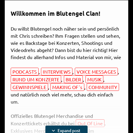
Willkommen im Blutengel Clan!
Du willst Blutengel noch näher sein und persönlich
mit Chris schreiben? Ihm Fragen stellen und sehen,
wie es Backstage bei Konzerten, Shootings und
Videodrehs abgeht? Dann bist du hier richtig! Hier
findest du allerhand Infos und Material von mir, wie
PODCASTS
,
INTERVIEWS
,
VOICE MESSAGES
,
RUND UM KONZERTE
,
BILDER
,
MUSIK
,
GEWINNSPIELE
,
MAKING OF´s
,
COMMUNITY
und natürlich noch viel mehr, schau dich einfach
um.
Offizielles Blutengel Merchandise und
Konzerttickets erhältst du bei
Out Of Line
.
expand_more
Exklusives Merch gibt´s hier bei uns im
Expand post