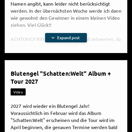
Namen angibt, kann leider nicht berücksichtigt
werden. In der übernächsten Woche werde ich dann
wie gewohnt den Gewinner in einem kleinen Video
ziehen. Viel Glück!!
expand_more
Expand post
ACHTUNG!! Bitte nicht auf diese Mail antworten, da
diese an das Team von Getnext gehen, sondern
selbst eine Mail schreiben!!!

Share
Blutengel "Schatten:Welt" Album +
Tour 2027
10 comments
Blutengel Clan- Was ist das?
Video
2027 wird wieder ein Blutengel Jahr!
Voraussichtlich im Februar wird das Album
"Schatten:Welt" erscheinen und die Tour wird im
April beginnen, die genauen Termine werden bald