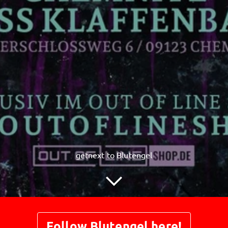
getnext to Blutengel
Follow Blutengel here!