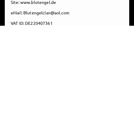
Site: www.blutengel.de
eMail: Blutengelclan@aol.com
VAT ID: DE220407361
Steuer-Nr.14/474/60968
Unter nachfolgendem Link finden Sie die Plattform zur
Online-Streitbeilegung (ODR-Plattform):
https://ec.europa.eu/consumers/odr/main/index.cfm?
event=main.home.show&lng=DE
Die ODR-Plattform ist eine offizielle Webseite der
Europäischen Kommission, die Verbrauchern und
Unternehmern hilft, bei Problemen zu einer
außergerichtlichen Einigung zu kommen.