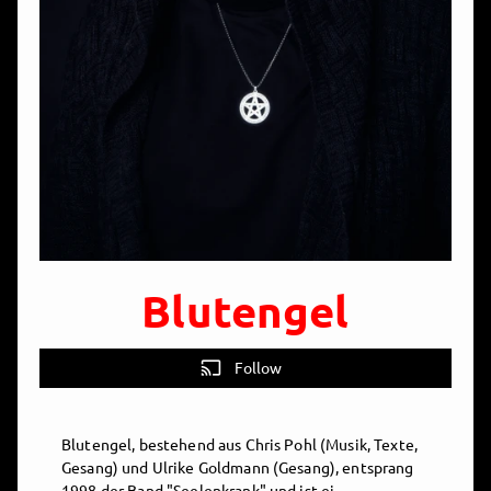
Blutengel
cast
Follow
Blutengel, bestehend aus Chris Pohl (Musik, Texte,
Gesang) und Ulrike Goldmann (Gesang), entsprang
1998 der Band "Seelenkrank" und ist ei...