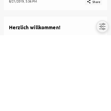
8/21/2019, 5:36 PM

Share
Herzlich willkommen!
Toll dass du uns hier bei Getnext.to gefunden hast!
Dass du hier bist bedeutet, du teilst unsere Liebe
und Faszination für Wissenschaft, Forschung und
Innovation! Die Berichterstattung über
Wissenschaft, Raumforschung, die Umwelt, Physik
oder Medizin ist unglaublich wichtig! Entgegen
allem Unwissen, Verschwörungstheorien oder
anderen Märchen Wissenschaft der einzige Weg
die Welt zu verstehen! Dafür steht unser Kanal und
auch du, wenn du uns hier unterstützt! Deswegen
gibt es auf Clixoom täglich Nachrichten rund um
das Thema für jedermann! Mit deinem Beitrag wirst