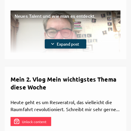
Neues Talent und wie man es entdeckt.
expand_more
Expand post
Play
Video
Mein 2. Vlog Mein wichtigstes Thema
diese Woche
9/5/2019, 4:07 PM

Share
Heute geht es um Resveratrol, das vielleicht die
Raumfahrt revolutioniert. Schreibt mir sehr gerne...
Unlock content