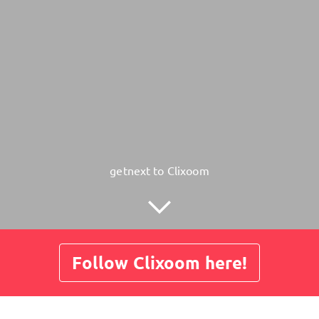
getnext to Clixoom
Follow Clixoom here!
Posts
Guestbook
Shop