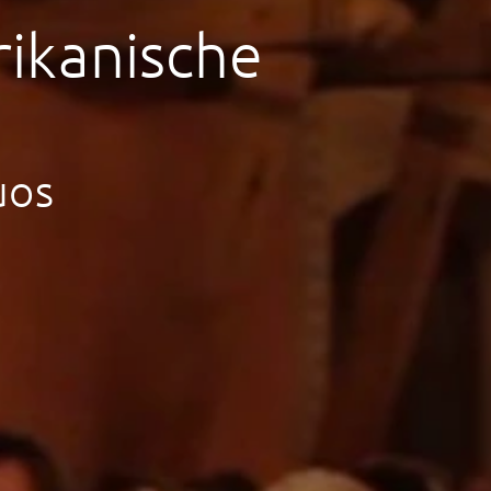
rikanische
uos