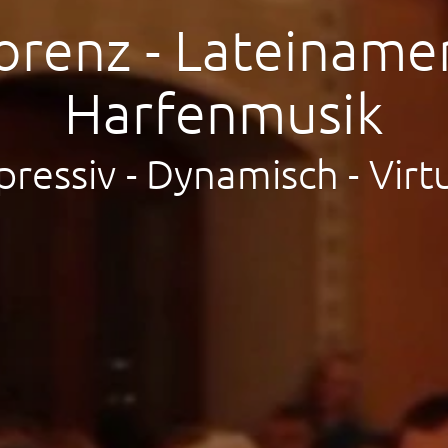
orenz - Lateiname
Harfenmusik
pressiv - Dynamisch - Virt