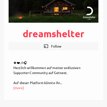
dreamshelter
cast
Follow
🍀❤️🎶🎧
Herzlich willkommen auf meiner exklusiven
Supporter-Community auf Getnext.
Auf dieser Platform könnte ihr...
[more]