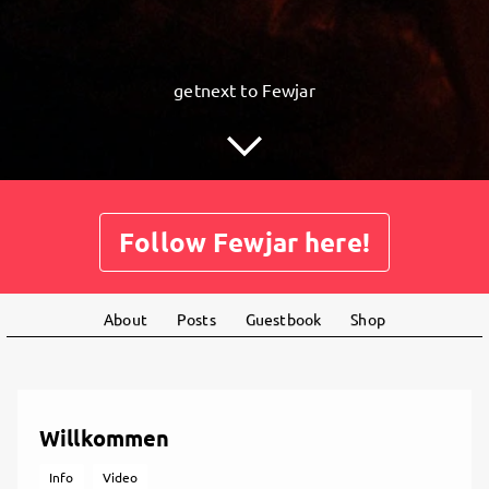
getnext to Fewjar
Follow Fewjar here!
About
Posts
Guestbook
Shop
Willkommen
Info
Video