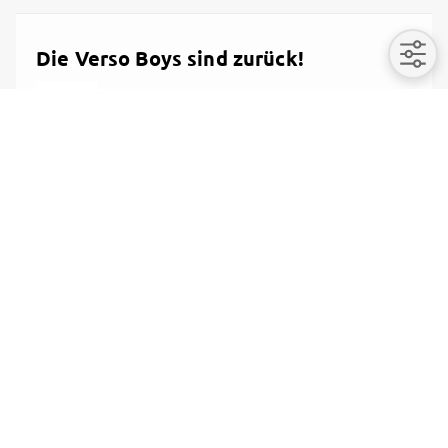
Die Verso Boys sind zurück!
Podcast
Ihr Mäuse, die Tour ist vorbei, wir haben uns noch
etwas erholt und jetzt...
Unlock content
4/20/2026, 12:34 PM

Share
Tour Gästeliste
Hallu, Die Tour ist ja schon ganz nah. Hier nochmal
der schnelle Reminder. Sollten...