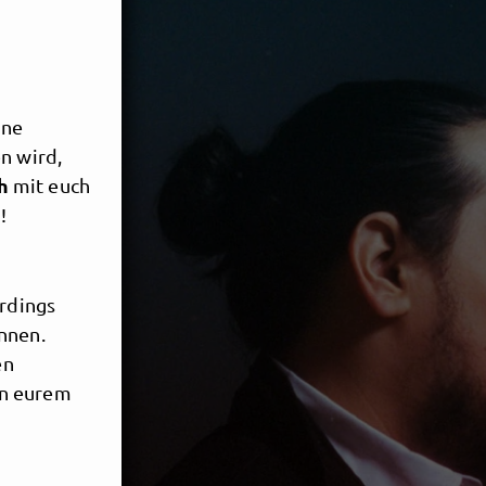
ine
n wird,
h
mit euch
!
erdings
nnen.
en
on eurem