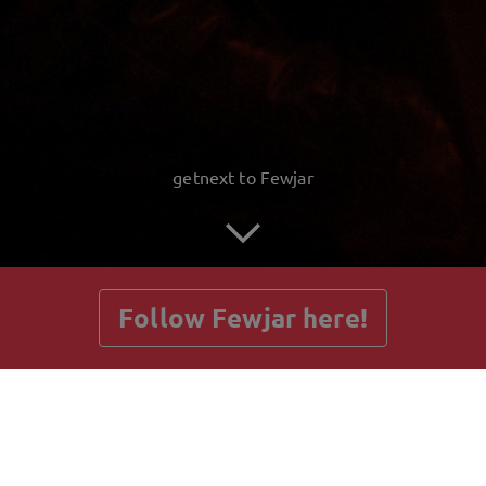
getnext to Fewjar
Follow Fewjar here!
Posts
Guestbook
Shop