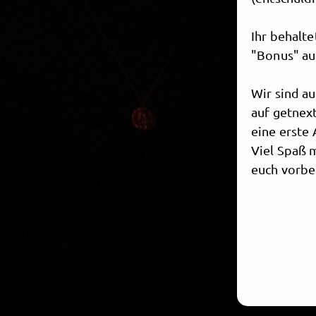
Ihr behalte
"Bonus" auc
Wir sind a
auf getnext
eine erste 
Viel Spaß m
euch vorber