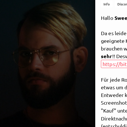
Info
Disco
Swee
Hallo
Da es leid
geeignete 
brauchen w
sehr
!! Des
https://bi
Für jede Ro
etwas um d
Entweder k
Screenshot
"Kauf" unt
Direktnachr
(entschuldi