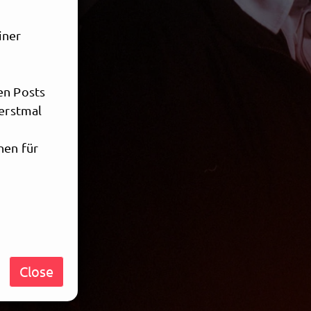
iner
en Posts
 erstmal
hen für
Close