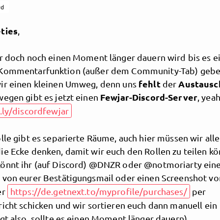
rd
ties
,
er doch noch einen Moment länger dauern wird bis es e
Kommentarfunktion (außer dem Community-Tab) gebe
fehlt
Austausc
ir einen kleinen Umweg, denn uns
der
Fewjar-Discord-Server
wegen gibt es jetzt einen
, yeah
t.ly/discordfewjar
lle gibt es separierte Räume, auch hier müssen wir all
ie Ecke denken, damit wir euch den Rollen zu teilen kö
önnt ihr (auf Discord) @DNZR oder @notmoriarty ein
 von eurer Bestätigungsmail oder einen Screenshot v
er
https://de.getnext.to/myprofile/purchases/
per
icht schicken und wir sortieren euch dann manuell ein
gt also, sollte es einen Moment länger dauern).