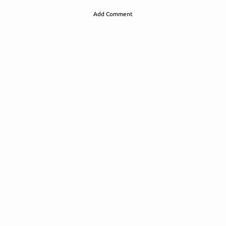
Add Comment
Follow Fewjar here!
About
Posts
Guestbook
Shop
Follow
Fewjar
, and
immediately
get access to all exclusive posts.
Sign up now