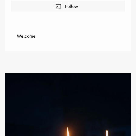
cast
Follow
Welcome