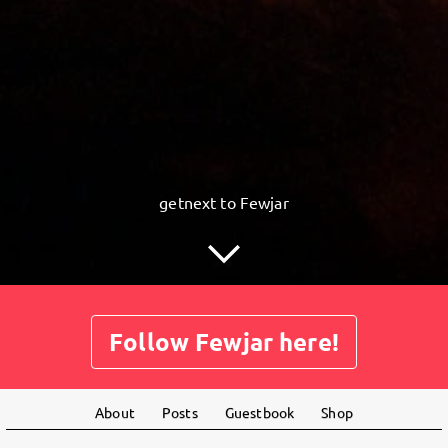
getnext to Fewjar
Follow Fewjar here!
About
Posts
Guestbook
Shop