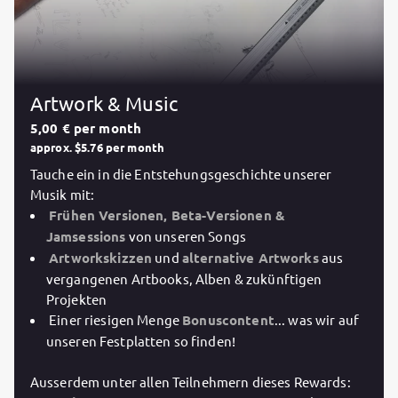
Artwork & Music
5,00 € per month
approx. $5.76 per month
Tauche ein in die Entstehungsgeschichte unserer
Musik mit:
Frühen Versionen, Beta-Versionen &
Jamsessions
von unseren Songs
Artworkskizzen
und
alternative Artworks
aus
vergangenen Artbooks, Alben & zukünftigen
Projekten
Einer riesigen Menge
Bonuscontent
... was wir auf
unseren Festplatten so finden!
Ausserdem unter allen Teilnehmern dieses Rewards: