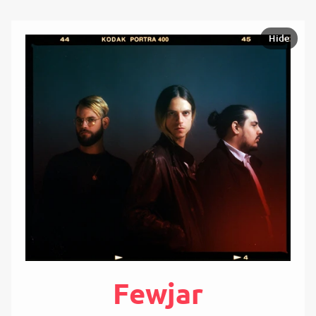
Hide
Fewjar