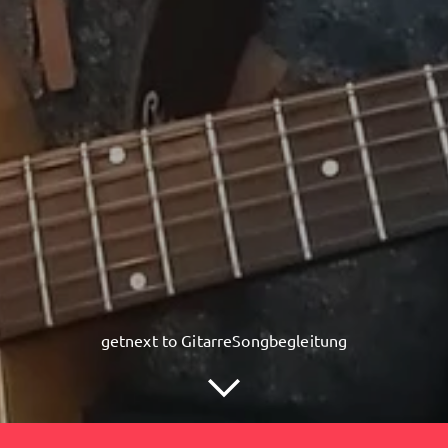
getnext to GitarreSongbegleitung