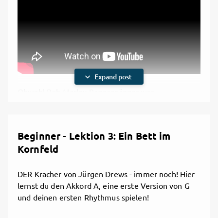
expand_more
Expand post
Obwohl Bob Marley Raggaesänger war,
komponierte er diese wunderschöne
Gitarrenballade.
Beginner - Lektion 3: Ein Bett im
Akkorde
Kornfeld
DER Kracher von Jürgen Drews - immer noch! Hier
lernst du den Akkord A, eine erste Version von G
und deinen ersten Rhythmus spielen!