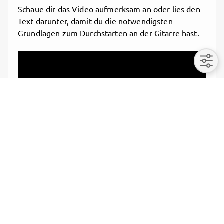
Schaue dir das Video aufmerksam an oder lies den
Text darunter, damit du die notwendigsten
Grundlagen zum Durchstarten an der Gitarre hast.
Text
Akkorde: E-Moll und D-Dur
Struktur
expand_more
Expand post