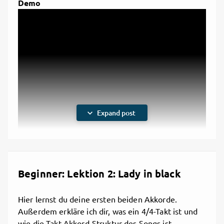
Demo
Intro
expand_more
Expand post
Du findest eine MP3-Datei mit dem Vorspiel im
Anhang. Tipp: durch das Klicken auf die drei Punkte
Beginner: Lektion 2: Lady in black
rechts im Audioplayer kanst du die MElodie auch
langsamer wiedergeben oder das MP3
Hier lernst du deine ersten beiden Akkorde.
herunterladen.
Erklärvideo
Außerdem erkläre ich dir, was ein 4/4-Takt ist und
wie die Takt-Akkord-Struktur des Songs ist.