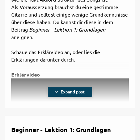
Struktur
Als Voraussetzung brauchst du eine gestimmte
Gitarre und solltest einige wenige Grundkenntnisse
über diese haben. Du kannst dir diese in dem
Beitrag
Beginner - Lektion 1: Grundlagen
aneignen.
Schaue das Erklärvideo an, oder lies die
Erklärungen darunter durch.
Erklärvideo
Achte darau, dass im dritten Takt jeweils zwei
expand_more
Expand post
Akkorde gespielt werden. Du musst, da es sich um
einen 4/4-Takt handelt also auf 3 zum jeweils
zweiten Akkord wechseln.
Neue Akkorde: G-Dur(Anfängerversion) und A-
Dur
Rhythmus
Beginner - Lektion 1: Grundlagen