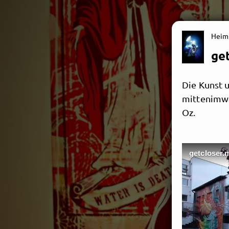
Heim
ge
Die Kunst 
mittenimwa
Oz.
getcloser.