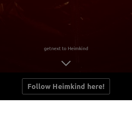
getnext to Heimkind
Follow Heimkind here!
Posts
Guestbook
Shop