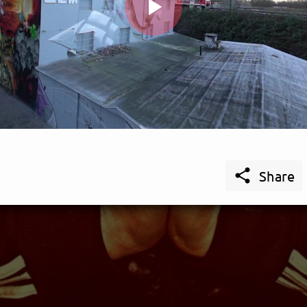
Play
Video

Share