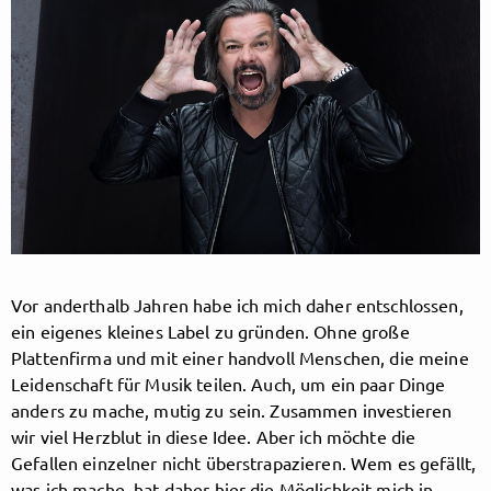
Follow HenningWehland here!
About
Posts
Guestbook
Shop
Follow
Vor anderthalb Jahren habe ich mich daher entschlossen,
ein eigenes kleines Label zu gründen. Ohne große
HenningWehland
, and
Plattenfirma und mit einer handvoll Menschen, die meine
Leidenschaft für Musik teilen. Auch, um ein paar Dinge
immediately
anders zu mache, mutig zu sein. Zusammen investieren
wir viel Herzblut in diese Idee. Aber ich möchte die
get access to all exclusive posts.
Gefallen einzelner nicht überstrapazieren. Wem es gefällt,
was ich mache, hat daher hier die Möglichkeit mich in