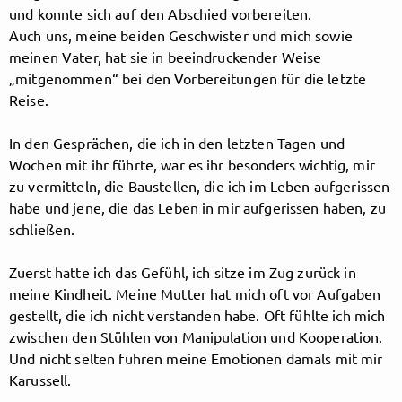
und konnte sich auf den Abschied vorbereiten.
Auch uns, meine beiden Geschwister und mich sowie
meinen Vater, hat sie in beeindruckender Weise
Follow HenningWehland here!
„mitgenommen“ bei den Vorbereitungen für die letzte
Reise.
About
Posts
Guestbook
Shop
In den Gesprächen, die ich in den letzten Tagen und
Wochen mit ihr führte, war es ihr besonders wichtig, mir
zu vermitteln, die Baustellen, die ich im Leben aufgerissen
habe und jene, die das Leben in mir aufgerissen haben, zu
schließen.
Follow
Zuerst hatte ich das Gefühl, ich sitze im Zug zurück in
HenningWehland
, and
meine Kindheit. Meine Mutter hat mich oft vor Aufgaben
gestellt, die ich nicht verstanden habe. Oft fühlte ich mich
immediately
zwischen den Stühlen von Manipulation und Kooperation.
Und nicht selten fuhren meine Emotionen damals mit mir
get access to all exclusive posts.
Karussell.