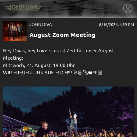
JOHN DIVA
8/16/2024, 4:39 PM
August Zoom Meeting
Hey Divas, hey Lövers, es ist Zeit für unser August-
Meeting:
Mittwoch, 21. August, 19:00 Uhr.
WIR FREUEN UNS AUF EUCH!!! 🤘🏼🚀❤️🤘🏼
getnext to JOHN DIVA