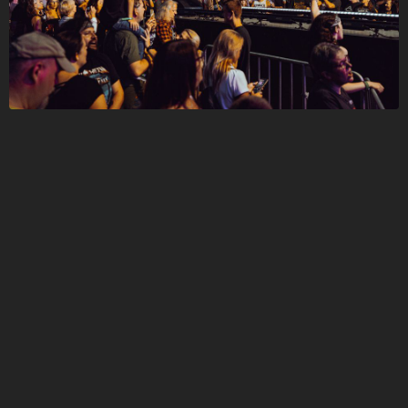
Follow JOHN DIVA here!
About
Posts
Shop
Follow
JOHN DIVA
,
and immediately
get access to all exclusive posts.
Sign up now