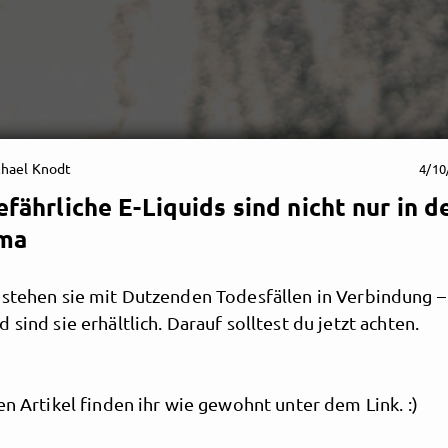
hael Knodt
4/10
efährliche E-Liquids sind nicht nur in 
Michael Knodt
ema
eier Journalist aus Berlin
 stehen sie mit Dutzenden Todesfällen in Verbindung – 
 sind sie erhältlich. Darauf solltest du jetzt achten.
en über Cannabis, Hanf 
en Artikel finden ihr wie gewohnt unter dem Link. :)