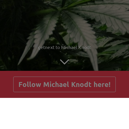
getnext to Michael Knodt
Follow Michael Knodt here!
Posts
Guestbook
Shop