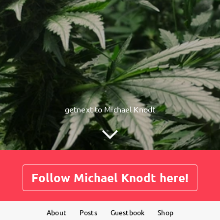
getnext to Michael Knodt
Follow Michael Knodt here!
About
Posts
Guestbook
Shop