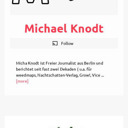
Michael Knodt
cast
Follow
Micha Knodt ist Freier Journalist aus Berlin und
berichtet seit fast zwei Dekaden ( u.a. für
weedmaps, Nachtschatten-Verlag, Grow!, Vice ...
[more]