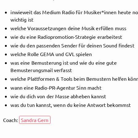
inwieweit das Medium Radio für Musiker*innen heute n
wichtig ist
Follow MusicPoolBerlin here!
welche Voraussetzungen deine Musik erfüllen muss
wie du eine Radiopromotion-Strategie erarbeitest
wie du den passenden Sender für deinen Sound findest
About
Posts
Guestbook
Shop
welche Rolle GEMA und GVL spielen
was eine Bemusterung ist und wie du eine gute
Bemusterungsmail verfasst
welche Plattformen & Tools beim Bemustern helfen kön
Follow
wann eine Radio-PR-Agentur Sinn macht
wie du dich von der Masse abheben kannst
MusicPoolBerlin
, and
was du tun kannst, wenn du keine Antwort bekommst
immediately
Coach:
Sandra Gern
get access to all exclusive posts.