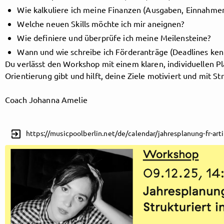
Wie kalkuliere ich meine Finanzen (Ausgaben, Einnahmen
Welche neuen Skills möchte ich mir aneignen?
Wie definiere und überprüfe ich meine Meilensteine?
Follow MusicPoolBerlin here!
Wann und wie schreibe ich Förderanträge (Deadlines ke
Du verlässt den Workshop mit einem klaren, individuellen Pla
Orientierung gibt und hilft, deine Ziele motiviert und mit S
About
Posts
Guestbook
Shop
Coach Johanna Amelie
exit_to_app
https://musicpoolberlin.net/de/calendar/jahresplanung-fr-artis
Follow
MusicPoolBerlin
, and
immediately
get access to all exclusive posts.