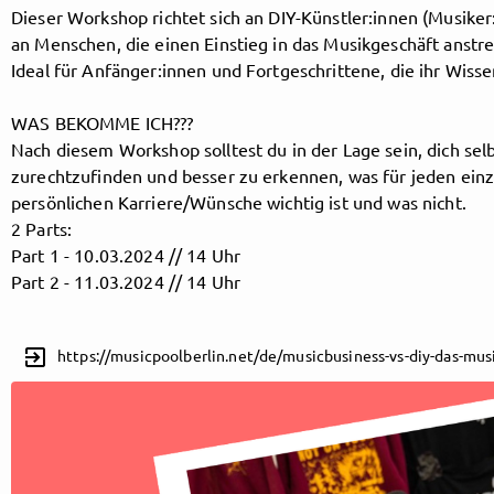
Dieser Workshop richtet sich an DIY-Künstler:innen (Musiker
an Menschen, die einen Einstieg in das Musikgeschäft anstr
Ideal für Anfänger:innen und Fortgeschrittene, die ihr Wis
Follow MusicPoolBerlin here!
WAS BEKOMME ICH???
Nach diesem Workshop solltest du in der Lage sein, dich sel
About
Posts
Guestbook
Shop
zurechtzufinden und besser zu erkennen, was für jeden ein
persönlichen Karriere/Wünsche wichtig ist und was nicht.
2 Parts:
Part 1 - 10.03.2024 // 14 Uhr
Part 2 - 11.03.2024 // 14 Uhr
Follow
MusicPoolBerlin
, and
exit_to_app
https://musicpoolberlin.net/de/musicbusiness-vs-diy-das-mus
immediately
get access to all exclusive posts.