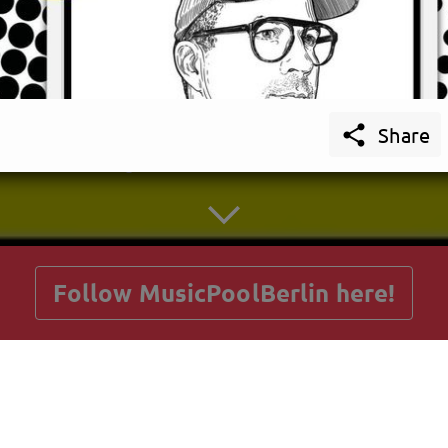

Share
getnext to MusicPoolBerlin
Follow MusicPoolBerlin here!
Posts
Guestbook
Shop