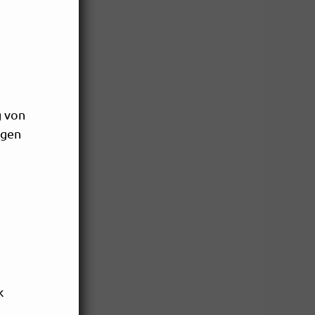
g von
ngen
k