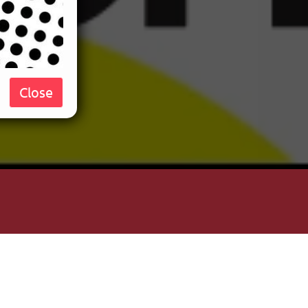
Close