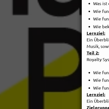
Was ist
Wie fun
Wie fun
Wie bek
Lernziel:
Ein Überbl
Musik, sow
Teil 2:
Royalty Sy
Wie fun
Wie fun
Wie fun
Lernziel:
Ein Überbl
Zielgrupp