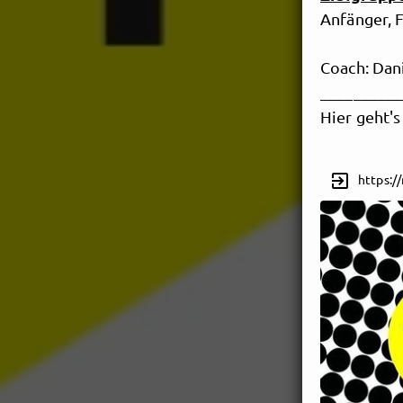
Anfänger, 
Coach: Dan
__________
Hier geht'
exit_to_app
https:/