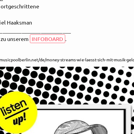
Fortgeschrittene
iel Haaksman
__________________________
s zu unserem
INFOBOARD
.
/musicpoolberlin.net/de/money-streams-wie-laesst-sich-mit-musik-gel