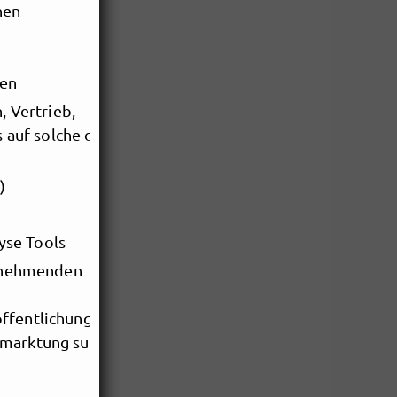
nen
len
, Vertrieb,
 auf solche die sich
)
yse Tools
ilnehmenden
ffentlichung, als
rmarktung suchen.