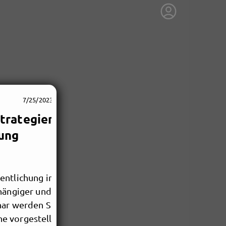
7/25/2023, 10:31 AM
Strategien für
ung
entlichung in
bhängiger und
nar werden Schritte
e vorgestellt. Dies