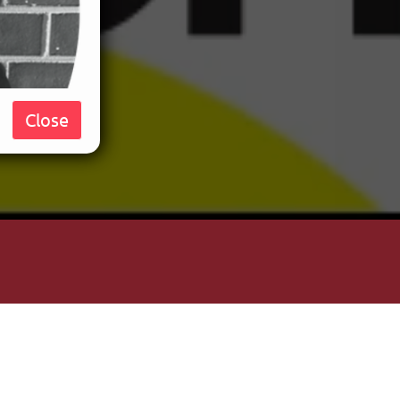
Close