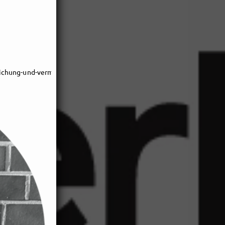
tlichung-und-vermarktung