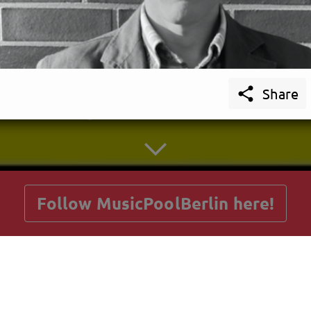

Share
getnext to MusicPoolBerlin
Follow MusicPoolBerlin here!
Posts
Guestbook
Shop