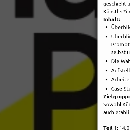
geschieht 
Künstler*i
Inhalt:
Überbli
Überbli
Promoti
selbst 
Die Wah
Aufstel
Arbeite
Case St
Zielgrupp
Sowohl Küns
auch etabl
Teil 1:
14.0