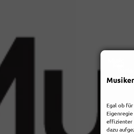
Musiker
Egal ob fü
Eigenregie 
effiziente
dazu aufge