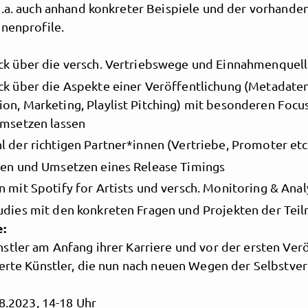
u.a. auch anhand konkreter Beispiele und der vorhande
nnenprofile.
ck über die versch. Vertriebswege und Einnahmenquel
ck über die Aspekte einer Veröffentlichung (Metadaten
on, Marketing, Playlist Pitching) mit besonderen Focus
umsetzen lassen
l der richtigen Partner*innen (Vertriebe, Promoter etc
len und Umsetzen eines Release Timings
MusicPoolBerlin
n mit Spotify for Artists und versch. Monitoring & Anal
udies mit den konkreten Fragen und Projekten der Te
e:
tler am Anfang ihrer Karriere und vor der ersten Verö
ierte Künstler, die nun nach neuen Wegen der Selbstve
8.2023, 14-18 Uhr