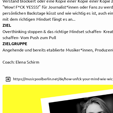
Verstand blockiert oder eine Kopie einer Kopie einer Kopie 
"Wow! F*CK YESSS!" für Journalist*innen oder Fans zu werde
persönlichen Backstage küsst und wie wichtig es ist, auch 
mit dem richtigen Mindset fängt es an...
Follow MusicPoolBerlin here!
ZIEL
Overthinking stoppen & das richtige Mindset schaffen- Kreati
schaffen- Vom Push zum Pull
About
Posts
Guestbook
Shop
ZIELGRUPPE
Angehende und bereits etablierte Musiker*innen, Produzent
Coach: Elena Schirm
Follow
exit_to_app
https://musicpoolberlin.net/de/how-unfck-your-mind-wie-wic
MusicPoolBerlin
, and
immediately
get access to all exclusive posts.