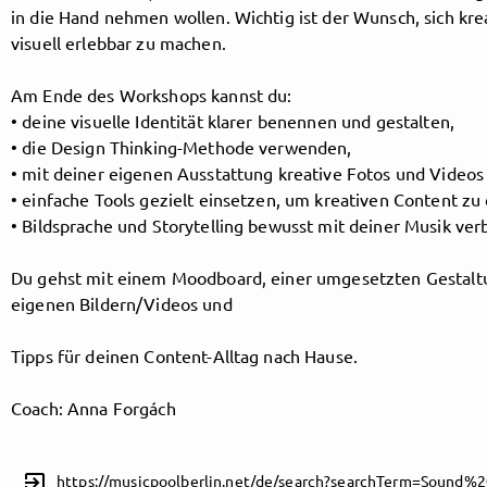
in die Hand nehmen wollen. Wichtig ist der Wunsch, sich kr
visuell erlebbar zu machen.
Follow MusicPoolBerlin here!
Am Ende des Workshops kannst du:
• deine visuelle Identität klarer benennen und gestalten,
• die Design Thinking-Methode verwenden,
About
Posts
Guestbook
Shop
• mit deiner eigenen Ausstattung kreative Fotos und Video
• einfache Tools gezielt einsetzen, um kreativen Content zu 
• Bildsprache und Storytelling bewusst mit deiner Musik ver
Du gehst mit einem Moodboard, einer umgesetzten Gestalt
Follow
eigenen Bildern/Videos und
MusicPoolBerlin
, and
Tipps für deinen Content-Alltag nach Hause.
immediately
Coach: Anna Forgách
get access to all exclusive posts.
exit_to_app