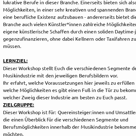
lukrative Berufe in dieser Branche. Einerseits bieten sich als
Möglichkeiten, in einer sehr kreativen und spannenden Bra
eine berufliche Existenz aufzubauen - andererseits bietet di
Follow MusicPoolBerlin here!
Branche auch vielen Künstler*innen zahlreiche Möglichkeite
eigene künstlerische Schaffen durch einen soliden Daytime-
gegenzufinanzieren, ohne dabei Kellnern oder Taxifahren z
müssen.
About
Posts
Guestbook
Shop
LERNZIEL:
Dieser Workshop stellt Euch die verschiedenen Segmente d
Musikindustrie mit den jeweiligen Berufsbildern vor.
Follow
Ihr erfahrt, welche Voraussetzungen hier jeweils zu erfüllen 
welche Möglichkeiten es gibt einen Fuß in die Tür zu beko
MusicPoolBerlin
, and
welcher Zweig dieser Industrie am besten zu Euch passt.
ZIELGRUPPE:
immediately
Dieser Workshop ist für: Quereinsteiger:innen und Umsattle
die einen Überblick für die verschiedenen Segmente und
get access to all exclusive posts.
Berufsmöglichkeiten innerhalb der Musikindustrie bekomm
möchten.