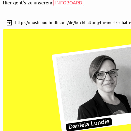
Hier geht's zu unserem
INFOBOARD
.
exit_to_app
Follow MusicPoolBerlin here!
https://musicpoolberlin.net/de/buchhaltung-fur-musikschaff
About
Posts
Guestbook
Shop
Follow
MusicPoolBerlin
, and
immediately
get access to all exclusive posts.