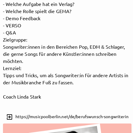
- Welche Aufgabe hat ein Verlag?
- Welche Rolle spielt die GEMA?
- Demo Feedback
Follow MusicPoolBerlin here!
- VERSO
- Q&A
Zielgruppe:
About
Posts
Guestbook
Shop
Songwriter:innen in den Bereichen Pop, EDM & Schlager,
die gerne Songs für andere Künstler:innen schreiben
möchten.
Lernziel:
Tipps und Tricks, um als Songwriter:in für andere Artists in
Follow
der Musikbranche Fuß zu fassen.
MusicPoolBerlin
, and
Coach Linda Stark
immediately
exit_to_app
https://musicpoolberlin.net/de/berufswunsch-songwriterin
get access to all exclusive posts.