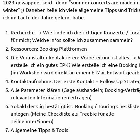
2023 gewappnet seid - denn "summer concerts are made in
winter" ;) Daneben teile ich viele allgemeine Tipps und Tricks
ich im Laufe der Jahre gelernt habe.
Follow MusicPoolBerlin here!
Recherche --> Wie finde ich die richtigen Konzerte / Loca
für mich; Welche Infos sollte ich zusammen sammeln?
About
Posts
Guestbook
Shop
Ressourcen: Booking Plattformen
Die Veranstalter kontaktieren: Vorbereitung ist alles --> 
erstelle ich ein gutes EPK? Wie erstelle ich eine Booking 
(im Workshop wird direkt an einem E-Mail Entwurf gearb
Kontaktaufnahme: Der erste Kontakt + Follow Up Strate
Follow
Alle Parameter klären (Gage aushandeln; Booking-Verträg
relevanten Informationen erfragen)
MusicPoolBerlin
, and
Sobald der Gig bestätigt ist: Booking / Touring Checkliste
immediately
anlegen (Meine Checkliste als Freebie für alle
Teilnehmer*innen)
get access to all exclusive posts.
Allgemeine Tipps & Tools