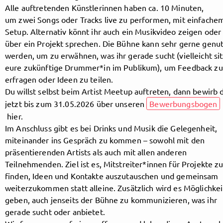
Alle auftretenden Künstlerinnen haben ca. 10 Minuten,
um zwei Songs oder Tracks live zu performen, mit einfache
Setup. Alternativ könnt ihr auch ein Musikvideo zeigen oder
Follow MusicPoolBerlin here!
über ein Projekt sprechen. Die Bühne kann sehr gerne genu
werden, um zu erwähnen, was ihr gerade sucht (vielleicht sit
eure zukünftige Drummer*in im Publikum), um Feedback zu
About
Posts
Guestbook
Shop
erfragen oder Ideen zu teilen.
Du willst selbst beim Artist Meetup auftreten, dann bewirb 
jetzt bis zum 31.05.2026 über unseren
Bewerbungsbogen
hier.
Im Anschluss gibt es bei Drinks und Musik die Gelegenheit,
Follow
miteinander ins Gespräch zu kommen – sowohl mit den
präsentierenden Artists als auch mit allen anderen
MusicPoolBerlin
, and
Teilnehmenden. Ziel ist es, Mitstreiter*innen für Projekte z
finden, Ideen und Kontakte auszutauschen und gemeinsam
immediately
weiterzukommen statt alleine. Zusätzlich wird es Möglichke
geben, auch jenseits der Bühne zu kommunizieren, was ihr
get access to all exclusive posts.
gerade sucht oder anbietet.