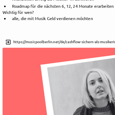
Roadmap für die nächsten 6, 12, 24 Monate erarbeiten
Wichtig für wen?
alle, die mit Musik Geld verdienen möchten
Follow MusicPoolBerlin here!
About
Posts
Guestbook
Shop
exit_to_app
https://musicpoolberlin.net/de/cashflow-sichern-als-musikeri
Follow
MusicPoolBerlin
, and
immediately
get access to all exclusive posts.