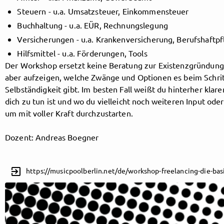
Steuern - u.a. Umsatzsteuer, Einkommensteuer
Buchhaltung - u.a. EÜR, Rechnungslegung
Follow MusicPoolBerlin here!
Versicherungen - u.a. Krankenversicherung, Berufshaftpfl
Hilfsmittel - u.a. Förderungen, Tools
Der Workshop ersetzt keine Beratung zur Existenzgründung,
About
Posts
Guestbook
Shop
aber aufzeigen, welche Zwänge und Optionen es beim Schritt
Selbständigkeit gibt. Im besten Fall weißt du hinterher klarer
dich zu tun ist und wo du vielleicht noch weiteren Input oder
um mit voller Kraft durchzustarten.
Follow
Dozent: Andreas Boegner
MusicPoolBerlin
, and
exit_to_app
https://musicpoolberlin.net/de/workshop-freelancing-die-basi
immediately
get access to all exclusive posts.