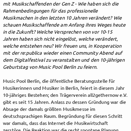
mit Musikschaffenden der Gen Z - Wie haben sich die
Rahmenbedingungen für das professionelle
Musikmachen in den letzten 10 Jahren verändert? Wie
Follow MusicPoolBerlin here!
schauen Musikschaffende am Anfang ihres Weges heute
in die Zukunft? Welche Versprechen von vor 10-15
Jahren haben sich nicht eingelöst, welche verändert,
About
Posts
Guestbook
Shop
welche entstehen neu? Wir freuen uns, in Kooperation
mit der re:publica wieder einen Community Abend auf
dem Digitalfestival zu veranstalten und den 10-jährigen
Geburtstag von Music Pool Berlin zu feiern.
Follow
Music Pool Berlin, die öffentliche Beratungsstelle für
Musikerinnen und Musiker in Berlin, feiert in diesem Jahr
MusicPoolBerlin
, and
10-jähriges Bestehen; den Trägerverein all2gethernow e.V.
gibt es seit 15 Jahren. Anlass zu dessen Gründung war die
immediately
Absage der damals größten Musikmesse im
deutschsprachigen Raum. Begründung für diesen Schritt
get access to all exclusive posts.
war damals, dass das Internet die Musikwirtschaft
zerstöre. Die Reaktion war die recht spontane Planung