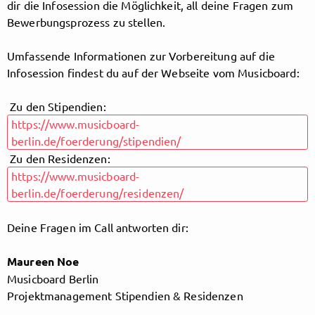
dir die Infosession die Möglichkeit, all deine Fragen zum
Bewerbungsprozess zu stellen.
Follow MusicPoolBerlin here!
Umfassende Informationen zur Vorbereitung auf die
Infosession findest du auf der Webseite vom Musicboard:
Zu den Stipendien:
About
Posts
Guestbook
Shop
https://www.musicboard-
berlin.de/foerderung/stipendien/
Zu den Residenzen:
https://www.musicboard-
Follow
berlin.de/foerderung/residenzen/
MusicPoolBerlin
, and
Deine Fragen im Call antworten dir:
immediately
Maureen Noe
Musicboard Berlin
get access to all exclusive posts.
Projektmanagement Stipendien & Residenzen