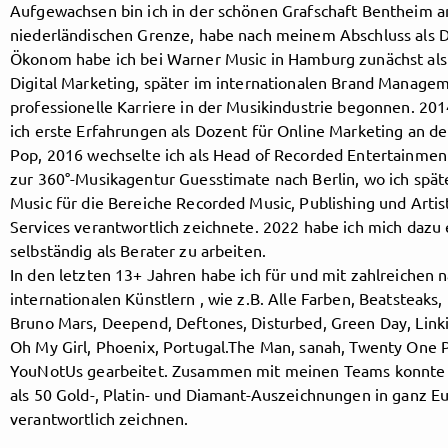
Aufgewachsen bin ich in der schönen Grafschaft Bentheim a
niederländischen Grenze, habe nach meinem Abschluss als 
Ökonom habe ich bei Warner Music in Hamburg zunächst al
Follow MusicPoolBerlin here!
Digital Marketing, später im internationalen Brand Manag
professionelle Karriere in der Musikindustrie begonnen. 2
ich erste Erfahrungen als Dozent für Online Marketing an d
About
Posts
Guestbook
Shop
Pop, 2016 wechselte ich als Head of Recorded Entertainmen
zur 360°-Musikagentur Guesstimate nach Berlin, wo ich späte
Music für die Bereiche Recorded Music, Publishing und Arti
Services verantwortlich zeichnete. 2022 habe ich mich dazu
selbständig als Berater zu arbeiten.
Follow
In den letzten 13+ Jahren habe ich für und mit zahlreichen 
internationalen Künstlern , wie z.B. Alle Farben, Beatsteaks, 
MusicPoolBerlin
, and
Bruno Mars, Deepend, Deftones, Disturbed, Green Day, Link
Oh My Girl, Phoenix, Portugal.The Man, sanah, Twenty One P
immediately
YouNotUs gearbeitet. Zusammen mit meinen Teams konnte i
als 50 Gold-, Platin- und Diamant-Auszeichnungen in ganz E
get access to all exclusive posts.
verantwortlich zeichnen.