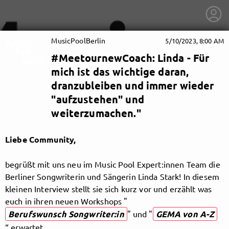
MusicPoolBerlin
5/10/2023, 8:00 AM
#MeetournewCoach: Linda - Für
mich ist das wichtige daran,
dranzubleiben und immer wieder
"aufzustehen" und
weiterzumachen."
Liebe Community,
begrüßt mit uns neu im Music Pool Expert:innen Team die
Berliner Songwriterin und Sängerin Linda Stark! In diesem
kleinen Interview stellt sie sich kurz vor und erzählt was
getnext to MusicPoolBerlin
euch in ihren neuen Workshops "
Berufswunsch Songwriter:in
" und "
GEMA von A-Z
“ erwartet.