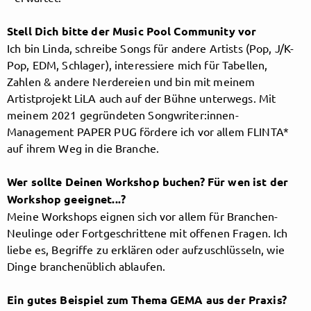
Stell Dich bitte der Music Pool Community vor
Ich bin Linda, schreibe Songs für andere Artists (Pop, J/K-
Follow MusicPoolBerlin here!
Pop, EDM, Schlager), interessiere mich für Tabellen,
Zahlen & andere Nerdereien und bin mit meinem
Artistprojekt LiLA auch auf der Bühne unterwegs. Mit
About
Posts
Guestbook
Shop
meinem 2021 gegründeten Songwriter:innen-
Management PAPER PUG fördere ich vor allem FLINTA*
auf ihrem Weg in die Branche.
Wer sollte Deinen Workshop buchen? Für wen ist der
Follow
Workshop geeignet...?
Meine Workshops eignen sich vor allem für Branchen-
MusicPoolBerlin
, and
Neulinge oder Fortgeschrittene mit offenen Fragen. Ich
liebe es, Begriffe zu erklären oder aufzuschlüsseln, wie
immediately
Dinge branchenüblich ablaufen.
get access to all exclusive posts.
Ein gutes Beispiel zum Thema GEMA aus der Praxis?