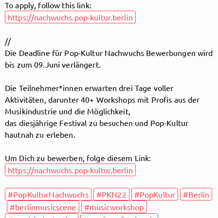
To apply, follow this link:
https://nachwuchs.pop-kultur.berlin
Follow MusicPoolBerlin here!
//
Die Deadline für Pop-Kultur Nachwuchs Bewerbungen wird
bis zum 09.Juni verlängert.
About
Posts
Guestbook
Shop
Die Teilnehmer*innen erwarten drei Tage voller
Aktivitäten, darunter 40+ Workshops mit Profis aus der
Musikindustrie und die Möglichkeit,
das diesjährige Festival zu besuchen und Pop-Kultur
Follow
hautnah zu erleben.
MusicPoolBerlin
, and
Um Dich zu bewerben, folge diesem Link:
https://nachwuchs.pop-kultur.berlin
immediately
#PopKulturNachwuchs
#PKN22
#PopKultur
#Berlin
get access to all exclusive posts.
#berlinmusicscene
#musicworkshop