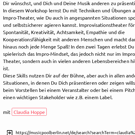
Dir wünschst, und Dich und Deine Musik anderen zu präsent
In diesem Workshop lernst Du mit Techniken und Übungen 
Impro-Theater, wie Du auch in angespannten Situationen sp
Follow MusicPoolBerlin here!
und selbstsicherer agieren kannst. Improvisationstheater för
Spontanität, Kreativität, Achtsamkeit, Empathie und die
Kooperationsfähigkeit mit anderen Menschen und macht da
About
Posts
Guestbook
Shop
hinaus noch jede Menge Spaß! In den zwei Tagen erlebst Du
spielerisch das Impro-Mindset, das jedoch nicht nur im Impro
Theater, sondern auch in vielen anderen Lebensbereichen hil
ist.
Diese Skills nutzen Dir auf der Bühne, aber auch in allen an
Follow
Situationen, in denen Du Dich präsentieren oder zeigen wills
beim Vorstellen bei einem Veranstalter oder bei einem Pitch
MusicPoolBerlin
, and
einen wichtigen Stakeholder wie z.B. einem Label.
immediately
mit
Claudia Hoppe
get access to all exclusive posts.
exit_to_app
https://musicpoolberlin.net/de/search?searchTerm=claudia