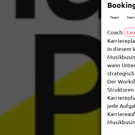
Booking
Team
Man
Coach:
La
Karrierepl
In diesem 
Musikbusine
wann Unter
strategisc
Der Worksh
Strukturen
Karriereph
jede Aufgab
Karriereau
Musikbusin