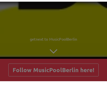
getnext to MusicPoolBerlin
Follow MusicPoolBerlin here!
Posts
Guestbook
Shop