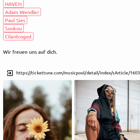
HAVEN
Adam Wendler
Paul Sies
Follow MusicPoolBerlin here!
Soukou
Cilantrogod
About
Posts
Guestbook
Shop
Wir freuen uns auf dich.
exit_to_app
https://tickettune.com/musicpool/detail/index/sArticle/160
Follow
MusicPoolBerlin
, and
immediately
get access to all exclusive posts.