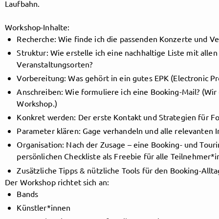
Laufbahn.
Workshop-Inhalte:
Follow MusicPoolBerlin here!
Recherche: Wie finde ich die passenden Konzerte und V
Struktur: Wie erstelle ich eine nachhaltige Liste mit alle
Veranstaltungsorten?
About
Posts
Guestbook
Shop
Vorbereitung: Was gehört in ein gutes EPK (Electronic Pr
Anschreiben: Wie formuliere ich eine Booking-Mail? (Wir
Workshop.)
Konkret werden: Der erste Kontakt und Strategien für F
Parameter klären: Gage verhandeln und alle relevanten 
Follow
Organisation: Nach der Zusage – eine Booking- und Tourin
MusicPoolBerlin
, and
persönlichen Checkliste als Freebie für alle Teilnehmer*
Zusätzliche Tipps & nützliche Tools für den Booking-Allta
immediately
Der Workshop richtet sich an:
Bands
get access to all exclusive posts.
Künstler*innen