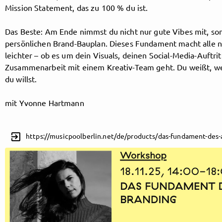
Mission Statement, das zu 100 % du ist.
Das Beste: Am Ende nimmst du nicht nur gute Vibes mit, so
Follow MusicPoolBerlin here!
persönlichen Brand-Bauplan. Dieses Fundament macht alle n
leichter – ob es um dein Visuals, deinen Social-Media-Auftrit
Zusammenarbeit mit einem Kreativ-Team geht. Du weißt, we
About
Posts
Guestbook
Shop
du willst.
mit Yvonne Hartmann
Follow
exit_to_app
https://musicpoolberlin.net/de/products/das-fundament-des-
MusicPoolBerlin
, and
immediately
get access to all exclusive posts.