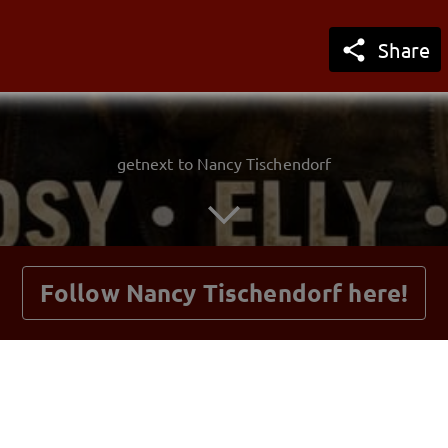

Share
getnext to Nancy Tischendorf
Follow Nancy Tischendorf here!
Posts
Guestbook
Shop