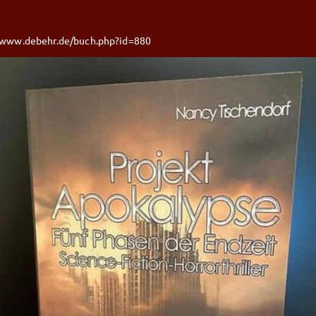
/www.debehr.de/buch.php?id=880
Nancy Tischendor
uinen schlägt das Herz a