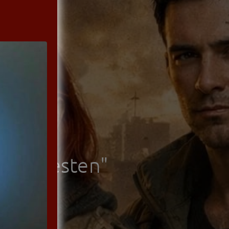
f
m lautesten"