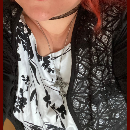
Follow Nancy Tischendorf here!
About
Posts
Guestbook
Shop
Follow
Nancy
Tischendorf
, and
immediately
get access to all exclusive posts.