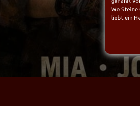
genährt vo
Wo Steine 
liebt ein 
Mag alles 
die Hoffnu
Denn Liebe
sie wird im
Wo Mauern f
verliert da
Es trägt di
mit unersch
Nicht jeder
nicht jede 
Manchmal b