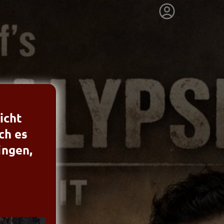
icht
ch es
ingen,