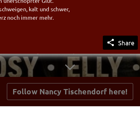
n unerschöpfter Glut.
schweigen, kalt und schwer,
Herz noch immer mehr.
rings in Trümmern stehen,

Share
ng darf niemals vergehen.
getnext to Nancy Tischendorf
 kennt kein Ende aus Stein,
 Dunkeln heller sein.
allen, Stück für Stück,
s Herz doch nicht sein Glück.
Follow Nancy Tischendorf here!
e Sehnsucht durch die Zeit,
ütterlicher Treu und Weit.
Posts
Guestbook
Shop
 Abschied ist das Aus,
Stille macht leer das Haus.
raucht Liebe nur den Mut,