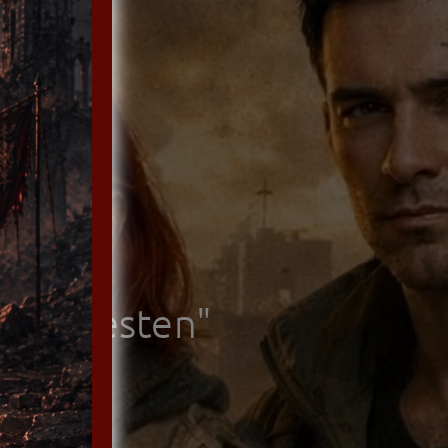
f
m lautesten"